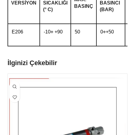
VERSIYON
SICAKLIĞI
BASINCI
ÇA
BASINÇ
(° C)
(BAR)
E206
-10
÷
+90
50
0
÷
+50
1/
İlginizi Çekebilir