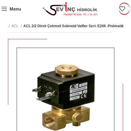
Menu
atik
ACL
ACL 2/2 Direk Çekmeli Solenoid Valfler Seri: E206 -Pnömatik