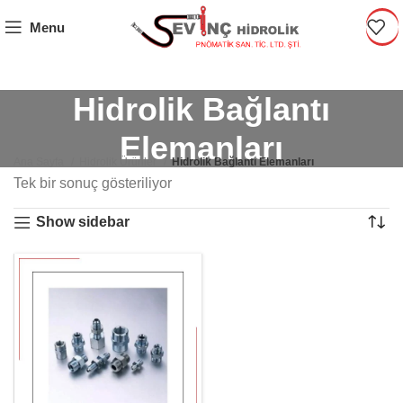
Menu
Hidrolik Bağlantı
Elemanları
Ana Sayfa
Hidrolik Ürünler
Hidrolik Bağlantı Elemanları
Tek bir sonuç gösteriliyor
Show sidebar